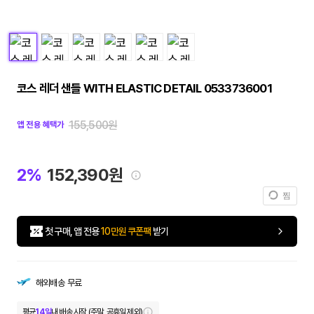
코스 레더 샌들 WITH ELASTIC DETAIL 0533736001
155,500원
앱 전용 혜택가
2%
152,390원
찜
첫 구매, 앱 전용
10만원 쿠폰팩
받기
해외배송
무료
평균
14일
내 배송 시작 (주말, 공휴일 제외)