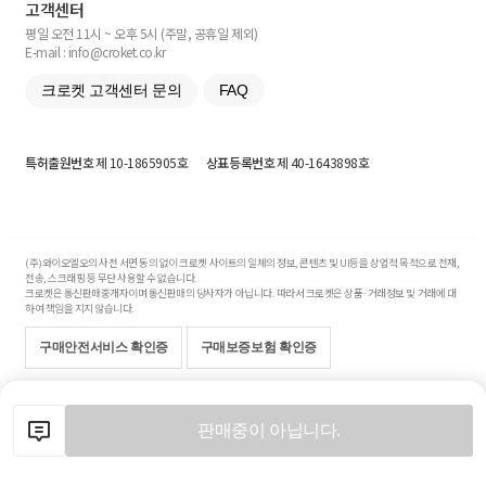
고객센터
평일 오전 11시 ~ 오후 5시 (주말, 공휴일 제외)
E-mail : info@croket.co.kr
크로켓 고객센터 문의
FAQ
특허출원번호
제 10-1865905호
상표등록번호
제 40-1643898호
(주)와이오엘오의 사전 서면 동의 없이 크로켓 사이트의 일체의 정보, 콘텐츠 및 UI등을 상업적 목적으로 전재,
전송, 스크래핑 등 무단 사용할 수 없습니다.
크로켓은 통신판매중개자이며 통신판매의 당사자가 아닙니다. 따라서 크로켓은 상품·거래정보 및 거래에 대
하여 책임을 지지 않습니다.
구매안전서비스 확인증
구매보증보험 확인증
Copyright© 2017-2026 YOLO Co, Ltd. All rights reserved.
판매중이 아닙니다.