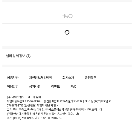
리뷰
셀러 상세 정보
이용약관
개인정보처리방침
회사소개
운영정책
이용방법
공지사항
이벤트
FAQ
(주)와이오엘오 ㅣ 대표 황유미
사업자등록번호
610-86-34204
ㅣ 통신판매번호 2019-서울마포-1239 ㅣ 호스팅 (주)와이오엘오
070-8676-8799 (발신 전용)
사업자 정보 확인 >
고객 문의: 우측 고객센터 / 이메일 / 카카오플러스 채널을 통해 문의 접수 부탁드립니다.
(정확한 상담 기록을 위해 유선상 문의는 접수받고 있지 않습니다)
주소 [
04004
] 서울특별시 마포구 월드컵로10길
5-6