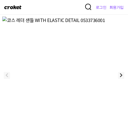
크
로그인
회원가입
로
켓