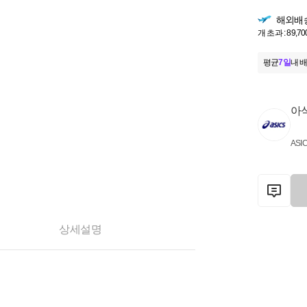
해외배
개 초과 : 89,70
평균
7일
내 배
아
ASI
상세설명