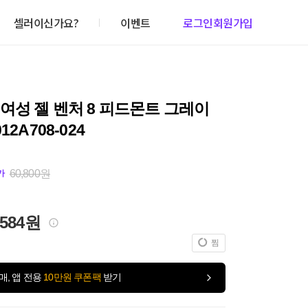
셀러이신가요?
이벤트
로그인
회원가입
여성 젤 벤처 8 피드몬트 그레이
12A708-024
60,800원
가
,584원
찜
매, 앱 전용
10만원 쿠폰팩
받기