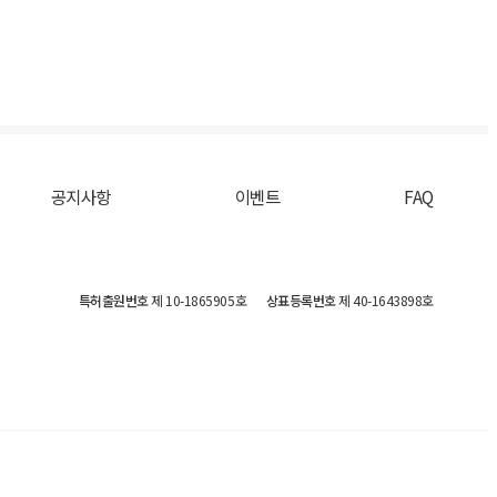
공지사항
이벤트
FAQ
특허출원번호
제 10-1865905호
상표등록번호
제 40-1643898호