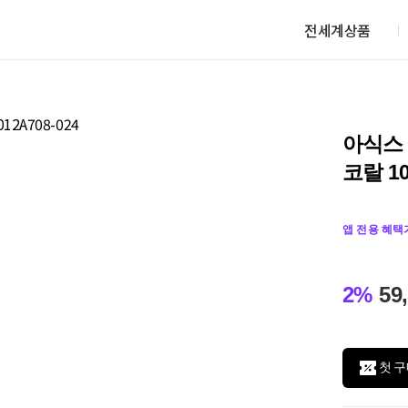
전세계상품
아식스 
코랄 10
앱 전용 혜택
2%
59
첫 구