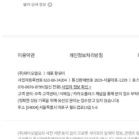
셀러 상세 정보
이용약관
개인정보처리방침
(주)와이오엘오 ㅣ 대표 황유미
사업자등록번호
610-86-34204
ㅣ 통신판매번호 2019-서울마포-1239 ㅣ 호
070-8676-8799 (발신 전용)
사업자 정보 확인 >
고객 문의: 우측 고객센터 / 이메일 / 카카오플러스 채널을 통해 문의 접수 부
(정확한 상담 기록을 위해 유선상 문의는 접수받고 있지 않습니다)
주소 [
04004
] 서울특별시 마포구 월드컵로10길
5-6
(주)와이오엘오의 사전 서면 동의 없이 크로켓 사이트의 일체의 정보, 콘텐츠 및 
크로켓은 통신판매중개자이며 통신판매의 당사자가 아닙니다. 따라서 크로켓은