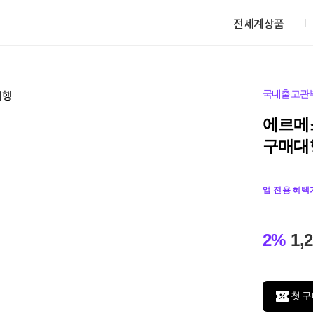
전세계상품
국내출고관
에르메
구매대
앱 전용 혜택
2%
1,
첫 구