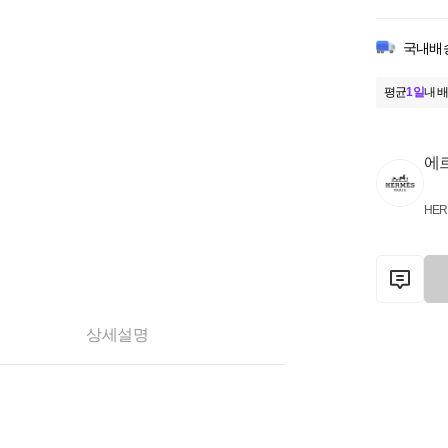
국내배
평균
1일
내 배
에
HER
상세설명