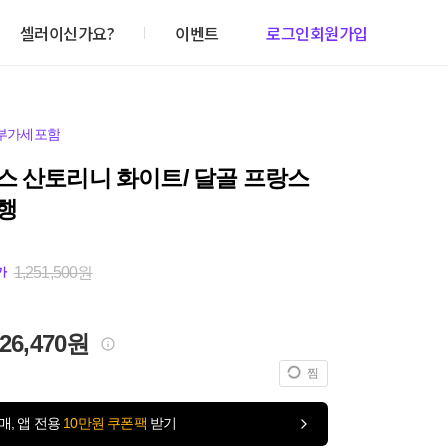
셀러이신가요?
이벤트
로그인
회원가입
부가세포함
스 산토리니 화이트/ 달골 프랑스
행
1,251,500원
가
226,470원
찜
매, 앱 전용
10만원 쿠폰팩
받기