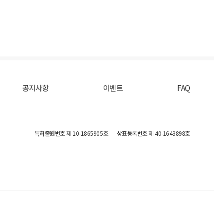
공지사항
이벤트
FAQ
특허출원번호
제 10-1865905호
상표등록번호
제 40-1643898호