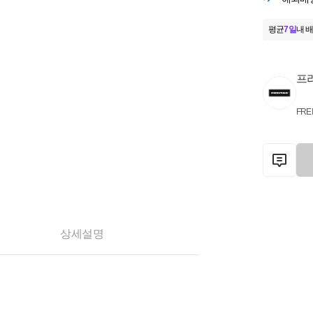
평균
7일
내 배
프
FRE
상세설명