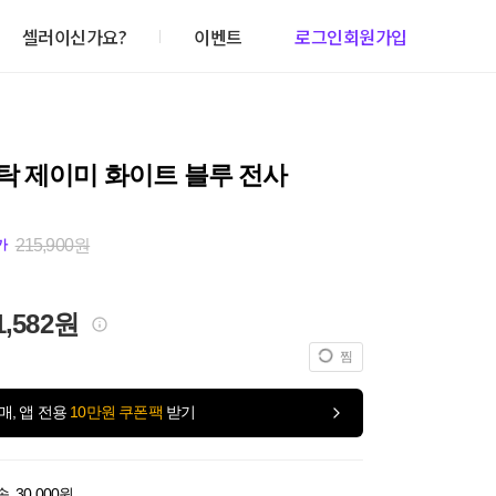
셀러이신가요?
이벤트
로그인
회원가입
탁 제이미 화이트 블루 전사
215,900원
가
1,582원
찜
매, 앱 전용
10만원 쿠폰팩
받기
송
30,000원