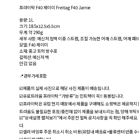
프라이탁 F40 제이미 Freitag F40 Jamie
용량: 1L
크기: 18.5x12.5x5.5cm
무게: 약 290g
세부 사항: 메신저 힙백 이중 스트랩, 조절 가능한 어깨 스트랩, 어깨 패드
모델: F40 제이미
소재: 중고 트럭 방수포
컬렉션: 메신저 백
안감: 없음
📍관부가세포함
☑️제품의 실제 사진으로 해당 사진 제품이 배송됩니다.
☑️유로트라움 프라이탁 “가방류”는 민트택이 꼭‼️ 동봉됩니다.
☑️프라이탁은 유럽 현지 매장에서 제품을 구매해도 쇼핑백은 제공하지 
트라움도 불필요한 포장/충전재 없이 제품을 보내드리는 점, 양해 부탁
☑️”상세설명 펼쳐보기”에서 주문전 필독 공지사항을 꼭 확인 해주세요
다.
☑️셀러 바잉후 주문 취소시 취소 비용(유럽내 배송료+물류센터 반품 수