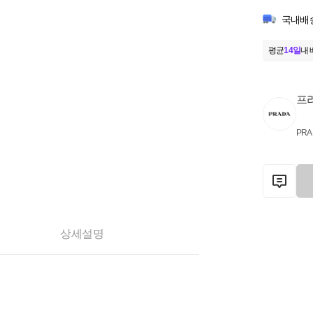
국내배
평균
14일
내 
프
PRA
상세설명