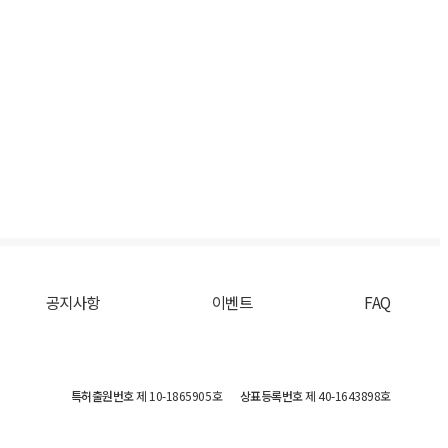
공지사항
이벤트
FAQ
특허출원번호
제 10-1865905호
상표등록번호
제 40-1643898호