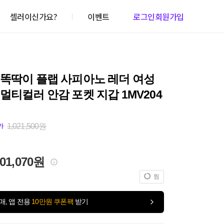
셀러이신가요?
이벤트
로그인
회원가입
 똑딱이 플랩 사피아노 레더 여성
멀티컬러 안감 포켓 지갑 1MV204
1,021,500원
가
001,070원
찜
매, 앱 전용
10만원 쿠폰팩
받기