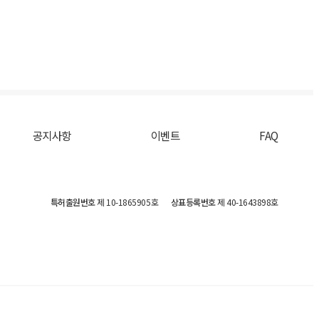
공지사항
이벤트
FAQ
특허출원번호
제 10-1865905호
상표등록번호
제 40-1643898호