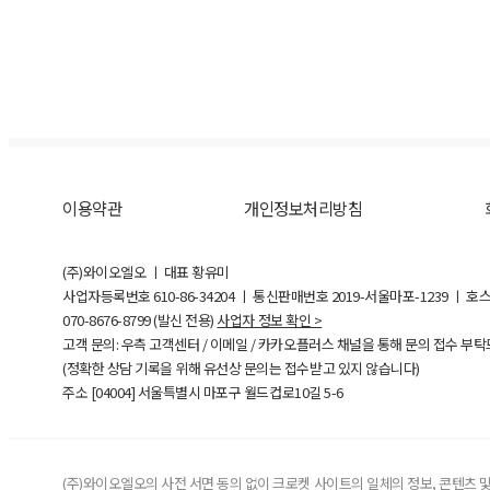
이용약관
개인정보처리방침
(주)와이오엘오 ㅣ 대표 황유미
사업자등록번호
610-86-34204
ㅣ 통신판매번호 2019-서울마포-1239 ㅣ 호
070-8676-8799 (발신 전용)
사업자 정보 확인 >
고객 문의: 우측 고객센터 / 이메일 / 카카오플러스 채널을 통해 문의 접수 부
(정확한 상담 기록을 위해 유선상 문의는 접수받고 있지 않습니다)
주소 [
04004
] 서울특별시 마포구 월드컵로10길
5-6
(주)와이오엘오의 사전 서면 동의 없이 크로켓 사이트의 일체의 정보, 콘텐츠 및 