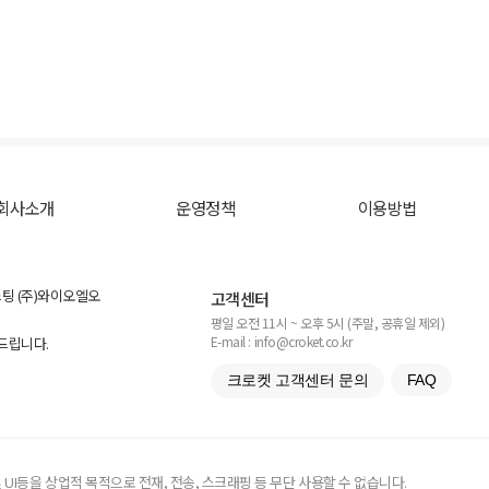
회사소개
운영정책
이용방법
스팅 (주)와이오엘오
고객센터
평일 오전 11시 ~ 오후 5시 (주말, 공휴일 제외)
E-mail : info@croket.co.kr
탁드립니다.
크로켓 고객센터 문의
FAQ
UI등을 상업적 목적으로 전재, 전송, 스크래핑 등 무단 사용할 수 없습니다.