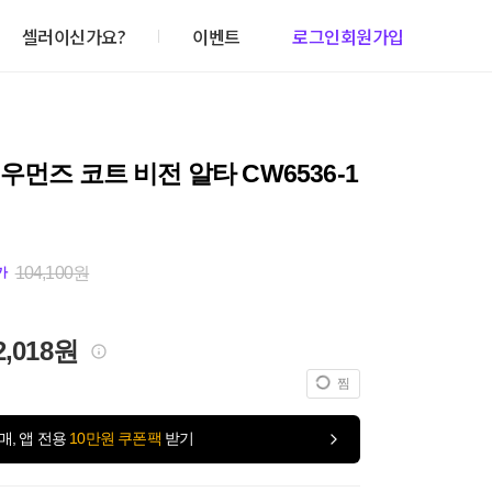
셀러이신가요?
이벤트
로그인
회원가입
우먼즈 코트 비전 알타 CW6536-1
104,100원
가
2,018원
찜
매, 앱 전용
10만원 쿠폰팩
받기