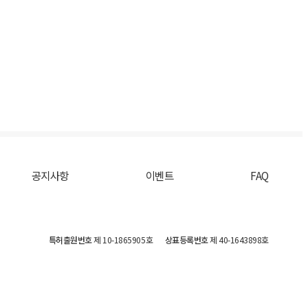
공지사항
이벤트
FAQ
특허출원번호
제 10-1865905호
상표등록번호
제 40-1643898호