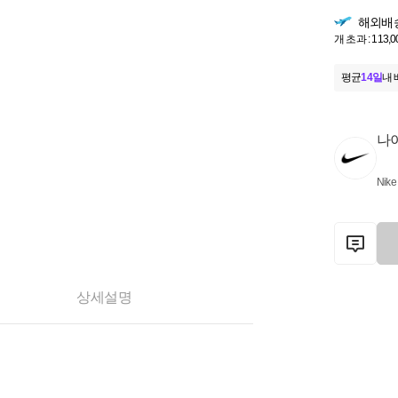
해외배
개 초과 : 113,
평균
14일
내 
나
Nike
상세설명