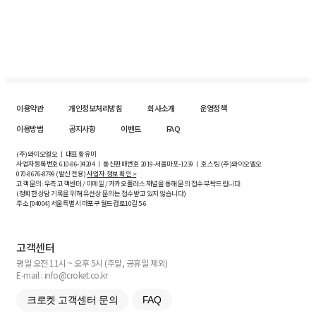
이용약관
개인정보처리방침
회사소개
운영정책
이용방법
공지사항
이벤트
FAQ
(주)와이오엘오 ㅣ 대표 황유미
사업자등록번호
610-86-34204
ㅣ 통신판매번호 2019-서울마포-1239 ㅣ 호스팅 (주)와이오엘오
070-8676-8799 (발신 전용)
사업자 정보 확인 >
고객 문의: 우측 고객센터 / 이메일 / 카카오플러스 채널을 통해 문의 접수 부탁드립니다.
(정확한 상담 기록을 위해 유선상 문의는 접수받고 있지 않습니다)
주소 [
04004
] 서울특별시 마포구 월드컵로10길
5-6
고객센터
평일 오전 11시 ~ 오후 5시 (주말, 공휴일 제외)
E-mail : info@croket.co.kr
크로켓 고객센터 문의
FAQ