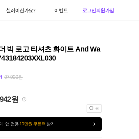
셀러이신가요?
이벤트
로그인
회원가입
 빅 로고 티셔츠 화이트 And Wa
5743184203XXL030
97,900원
가
,942원
찜
매, 앱 전용
10만원 쿠폰팩
받기