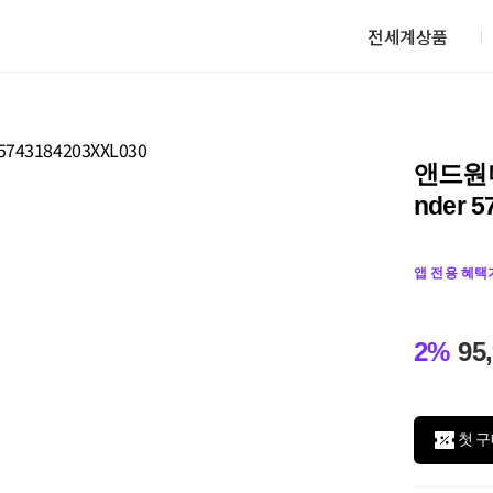
전세계상품
앤드원더
nder 
앱 전용 혜택
2%
95
첫 구