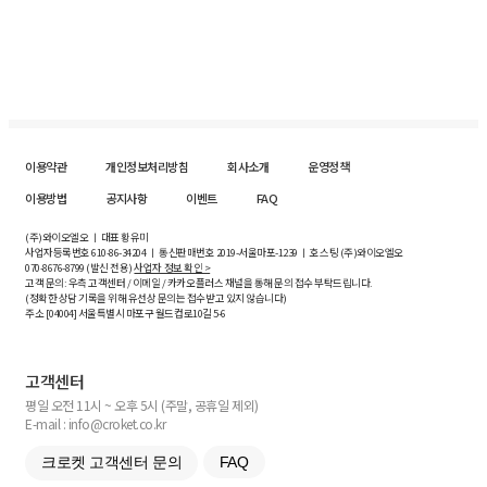
이용약관
개인정보처리방침
회사소개
운영정책
이용방법
공지사항
이벤트
FAQ
(주)와이오엘오 ㅣ 대표 황유미
사업자등록번호
610-86-34204
ㅣ 통신판매번호 2019-서울마포-1239 ㅣ 호스팅 (주)와이오엘오
070-8676-8799 (발신 전용)
사업자 정보 확인 >
고객 문의: 우측 고객센터 / 이메일 / 카카오플러스 채널을 통해 문의 접수 부탁드립니다.
(정확한 상담 기록을 위해 유선상 문의는 접수받고 있지 않습니다)
주소 [
04004
] 서울특별시 마포구 월드컵로10길
5-6
고객센터
평일 오전 11시 ~ 오후 5시 (주말, 공휴일 제외)
E-mail : info@croket.co.kr
크로켓 고객센터 문의
FAQ