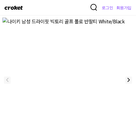
크
로그인
회원가입
로
켓