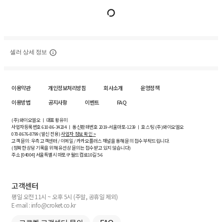
셀러 상세 정보
이용약관
개인정보처리방침
회사소개
운영정책
이용방법
공지사항
이벤트
FAQ
(주)와이오엘오 ㅣ 대표 황유미
사업자등록번호
610-86-34204
ㅣ 통신판매번호 2019-서울마포-1239 ㅣ 호스팅 (주)와이오엘오
070-8676-8799 (발신 전용)
사업자 정보 확인 >
고객 문의: 우측 고객센터 / 이메일 / 카카오플러스 채널을 통해 문의 접수 부탁드립니다.
(정확한 상담 기록을 위해 유선상 문의는 접수받고 있지 않습니다)
주소 [
04004
] 서울특별시 마포구 월드컵로10길
5-6
고객센터
평일 오전 11시 ~ 오후 5시 (주말, 공휴일 제외)
E-mail : info@croket.co.kr