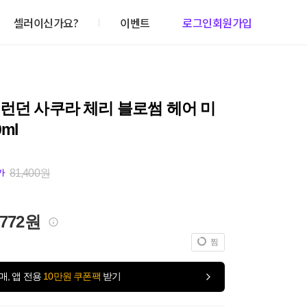
셀러이신가요?
이벤트
로그인
회원가입
런던 사쿠라 체리 블로썸 헤어 미
ml
81,400원
가
,772원
찜
매, 앱 전용
10만원 쿠폰팩
받기