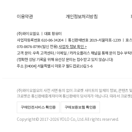
이용약관
개인정보처리방침
(주)와이오엘오 ㅣ 대표 황유미
사업자등록번호
610-86-34204
ㅣ 통신판매번호 2019-서울마포-1239 ㅣ 호
070-8676-8799 (발신 전용)
사업자 정보 확인 >
고객 문의: 우측 고객센터 / 이메일 / 카카오플러스 채널을 통해 문의 접수 부
(정확한 상담 기록을 위해 유선상 문의는 접수받고 있지 않습니다)
주소 [
04004
] 서울특별시 마포구 월드컵로10길
5-6
(주)와이오엘오의 사전 서면 동의 없이 크로켓 사이트의 일체의 정보, 콘텐츠 및 
크로켓은 통신판매중개자이며 통신판매의 당사자가 아닙니다. 따라서 크로켓은
구매안전서비스 확인증
구매보증보험 확인증
Copyright© 2017-2026 YOLO Co, Ltd. All rights reserved.