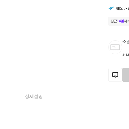
해외배
평균
14일
내 
조
Jo M
상세설명