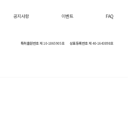
공지사항
이벤트
FAQ
특허출원번호
제 10-1865905호
상표등록번호
제 40-1643898호