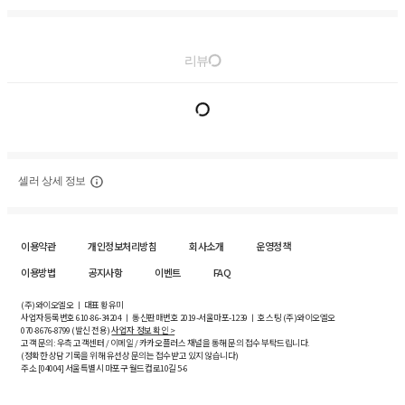
리뷰
셀러 상세 정보
이용약관
개인정보처리방침
회사소개
운영정책
이용방법
공지사항
이벤트
FAQ
(주)와이오엘오 ㅣ 대표 황유미
사업자등록번호
610-86-34204
ㅣ 통신판매번호 2019-서울마포-1239 ㅣ 호스팅 (주)와이오엘오
070-8676-8799 (발신 전용)
사업자 정보 확인 >
고객 문의: 우측 고객센터 / 이메일 / 카카오플러스 채널을 통해 문의 접수 부탁드립니다.
(정확한 상담 기록을 위해 유선상 문의는 접수받고 있지 않습니다)
주소 [
04004
] 서울특별시 마포구 월드컵로10길
5-6