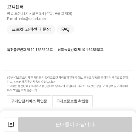
고객센터
평일 오전 11시 ~ 오후 5시 (주말, 공휴일 제외)
E-mail : info@croket.co.kr
크로켓 고객센터 문의
FAQ
특허출원번호
제 10-1865905호
상표등록번호
제 40-1643898호
(주)와이오엘오의 사전 서면 동의 없이 크로켓 사이트의 일체의 정보, 콘텐츠 및 UI등을 상업적 목적으로 전재,
전송, 스크래핑 등 무단 사용할 수 없습니다.
크로켓은 통신판매중개자이며 통신판매의 당사자가 아닙니다. 따라서 크로켓은 상품·거래정보 및 거래에 대
하여 책임을 지지 않습니다.
구매안전서비스 확인증
구매보증보험 확인증
Copyright© 2017-2026 YOLO Co, Ltd. All rights reserved.
판매중이 아닙니다.