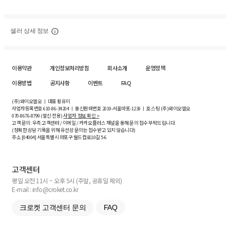
셀러 상세 정보
이용약관
개인정보처리방침
회사소개
운영정책
이용방법
공지사항
이벤트
FAQ
(주)와이오엘오 ㅣ 대표 황유미
사업자등록번호
610-86-34204
ㅣ 통신판매번호 2019-서울마포-1239 ㅣ 호스팅 (주)와이오엘오
070-8676-8799 (발신 전용)
사업자 정보 확인 >
고객 문의: 우측 고객센터 / 이메일 / 카카오플러스 채널을 통해 문의 접수 부탁드립니다.
(정확한 상담 기록을 위해 유선상 문의는 접수받고 있지 않습니다)
주소 [
04004
] 서울특별시 마포구 월드컵로10길
5-6
고객센터
평일 오전 11시 ~ 오후 5시 (주말, 공휴일 제외)
E-mail : info@croket.co.kr
크로켓 고객센터 문의
FAQ