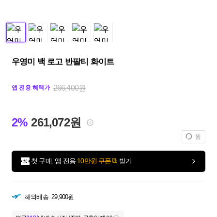
우영미 백 로고 반팔티 화이트
266,400원
앱 전용 혜택가
2%
261,072원
찜
첫 구매, 앱 전용
10만원 쿠폰팩
받기
해외배송
29,900원