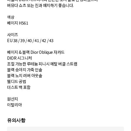
버뮤다 쇼츠 또는 진과 매치하기 좋습니다.
색상
베이지 H561
사이즈
EU 38 / 39 / 40 / 41 / 42 / 43
베이지 & 블랙 Dior Oblique 자카드
DIOR 시그니처
조절 가능한 루테늄 피니시 메탈 버클 스트랩
블랙 송아지 가죽 인솔
블랙 노치 러버 아웃솔
웰디드 공법
더스트 백 포함
원산지
이탈리아