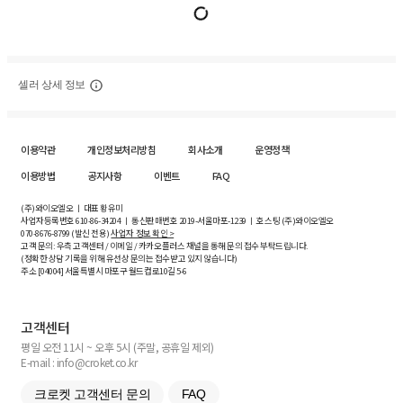
셀러 상세 정보
이용약관
개인정보처리방침
회사소개
운영정책
이용방법
공지사항
이벤트
FAQ
(주)와이오엘오 ㅣ 대표 황유미
사업자등록번호
610-86-34204
ㅣ 통신판매번호 2019-서울마포-1239 ㅣ 호스팅 (주)와이오엘오
070-8676-8799 (발신 전용)
사업자 정보 확인 >
고객 문의: 우측 고객센터 / 이메일 / 카카오플러스 채널을 통해 문의 접수 부탁드립니다.
(정확한 상담 기록을 위해 유선상 문의는 접수받고 있지 않습니다)
주소 [
04004
] 서울특별시 마포구 월드컵로10길
5-6
고객센터
평일 오전 11시 ~ 오후 5시 (주말, 공휴일 제외)
E-mail : info@croket.co.kr
크로켓 고객센터 문의
FAQ