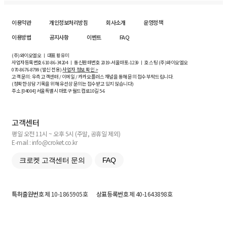
이용약관
개인정보처리방침
회사소개
운영정책
이용방법
공지사항
이벤트
FAQ
(주)와이오엘오 ㅣ 대표 황유미
사업자등록번호
610-86-34204
ㅣ 통신판매번호 2019-서울마포-1239 ㅣ 호스팅 (주)와이오엘오
070-8676-8799 (발신 전용)
사업자 정보 확인 >
고객 문의: 우측 고객센터 / 이메일 / 카카오플러스 채널을 통해 문의 접수 부탁드립니다.
(정확한 상담 기록을 위해 유선상 문의는 접수받고 있지 않습니다)
주소 [
04004
] 서울특별시 마포구 월드컵로10길
5-6
고객센터
평일 오전 11시 ~ 오후 5시 (주말, 공휴일 제외)
E-mail : info@croket.co.kr
크로켓 고객센터 문의
FAQ
특허출원번호
제 10-1865905호
상표등록번호
제 40-1643898호