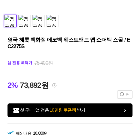
영국 해롯 백화점 에코백 웨스트앤드 맵 쇼퍼백 스몰 / E
C2275S
75,400원
앱 전용 혜택가
2%
73,892원
찜
첫 구매, 앱 전용
10만원 쿠폰팩
받기
해외배송
10,000원