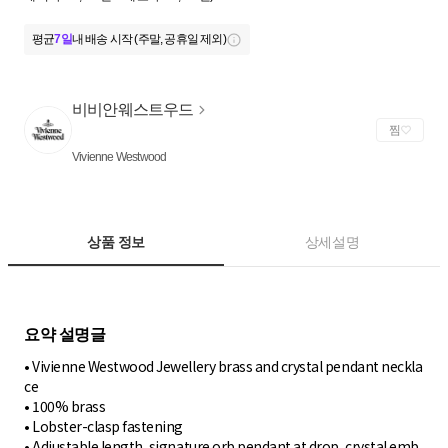
평균
7일
내 배송 시작 (주말, 공휴일 제외)
비비안웨스트우드
찜
Vivienne Westwood
상품 정보
상세설명
• Vivienne Westwood Jewellery brass and crystal pendant neckla
ce
• 100% brass
• Lobster-clasp fastening
• Adjustable length, signature orb pendant at drop, crystal emb