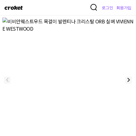
크
로그인
회원가입
로
켓