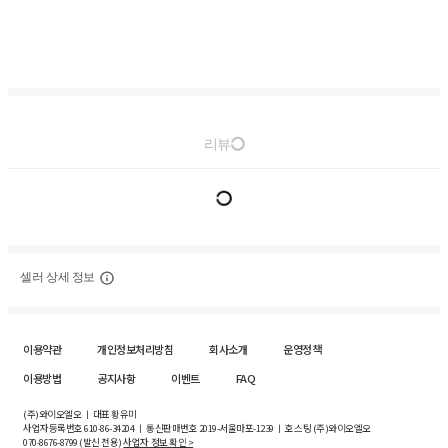
리뷰
셀러 상세 정보
이용약관
개인정보처리방침
회사소개
운영정책
이용방법
공지사항
이벤트
FAQ
(주)와이오엘오 ㅣ 대표 황유미
사업자등록번호
610-86-34204
ㅣ 통신판매번호 2019-서울마포-1239 ㅣ 호스팅 (주)와이오엘오
070-8676-8799 (발신 전용)
사업자 정보 확인 >