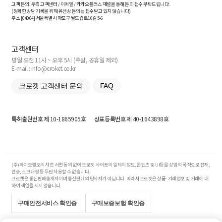
고객 문의: 우측 고객센터 / 이메일 / 카카오플러스 채널을 통해 문의 접수 부탁드립니다.
(정확한 상담 기록을 위해 유선상 문의는 접수받고 있지 않습니다)
주소 [
04004
] 서울특별시 마포구 월드컵로10길
5-6
고객센터
평일 오전 11시 ~ 오후 5시 (주말, 공휴일 제외)
E-mail : info@croket.co.kr
크로켓 고객센터 문의
FAQ
특허출원번호
제 10-1865905호
상표등록번호
제 40-1643898호
(주)와이오엘오의 사전 서면 동의 없이 크로켓 사이트의 일체의 정보, 콘텐츠 및 UI등을 상업적 목적으로 전재,
전송, 스크래핑 등 무단 사용할 수 없습니다.
크로켓은 통신판매중개자이며 통신판매의 당사자가 아닙니다. 따라서 크로켓은 상품·거래정보 및 거래에 대
하여 책임을 지지 않습니다.
구매안전서비스 확인증
구매보증보험 확인증