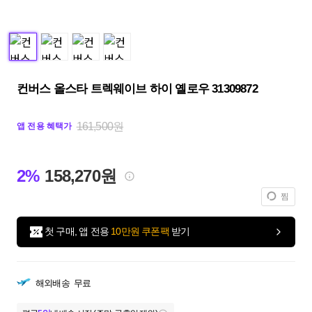
컨버스 올스타 트렉웨이브 하이 옐로우 31309872
161,500원
앱 전용 혜택가
2%
158,270원
찜
첫 구매, 앱 전용
10만원 쿠폰팩
받기
해외배송
무료