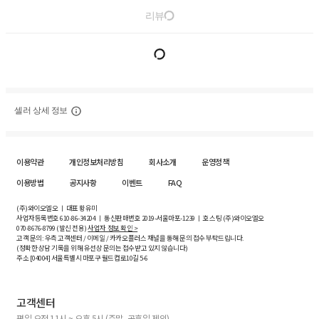
리뷰
셀러 상세 정보
이용약관
개인정보처리방침
회사소개
운영정책
이용방법
공지사항
이벤트
FAQ
(주)와이오엘오 ㅣ 대표 황유미
사업자등록번호
610-86-34204
ㅣ 통신판매번호 2019-서울마포-1239 ㅣ 호스팅 (주)와이오엘오
070-8676-8799 (발신 전용)
사업자 정보 확인 >
고객 문의: 우측 고객센터 / 이메일 / 카카오플러스 채널을 통해 문의 접수 부탁드립니다.
(정확한 상담 기록을 위해 유선상 문의는 접수받고 있지 않습니다)
주소 [
04004
] 서울특별시 마포구 월드컵로10길
5-6
고객센터
평일 오전 11시 ~ 오후 5시 (주말, 공휴일 제외)