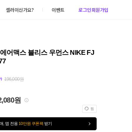
셀러이신가요?
이벤트
로그인
회원가입
에어맥스 블리스 우먼스 NIKE FJ
77
196,000원
가
2,080원
찜
매, 앱 전용
10만원 쿠폰팩
받기