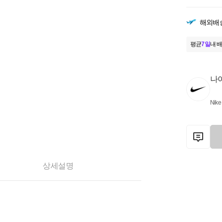
해외배
평균
7일
내 배
나
Nike
상세설명