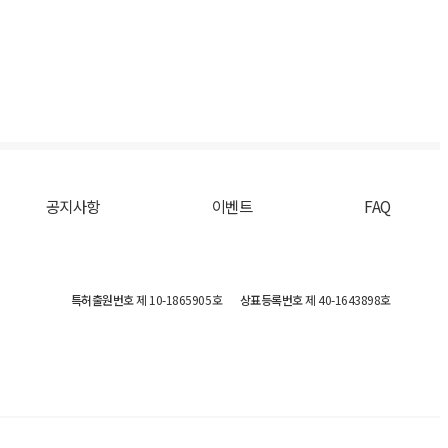
공지사항
이벤트
FAQ
특허출원번호
제 10-1865905호
상표등록번호
제 40-1643898호