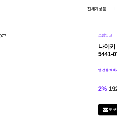
전세계상품
소량입고
나이키 
5441-0
앱 전용 혜택
2%
19
첫 구