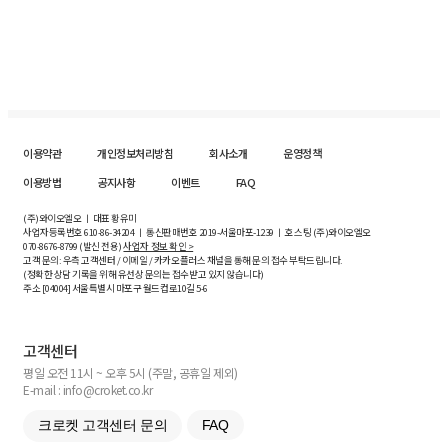
이용약관
개인정보처리방침
회사소개
운영정책
이용방법
공지사항
이벤트
FAQ
(주)와이오엘오 ㅣ 대표 황유미
사업자등록번호
610-86-34204
ㅣ 통신판매번호 2019-서울마포-1239 ㅣ 호스팅 (주)와이오엘오
070-8676-8799 (발신 전용)
사업자 정보 확인 >
고객 문의: 우측 고객센터 / 이메일 / 카카오플러스 채널을 통해 문의 접수 부탁드립니다.
(정확한 상담 기록을 위해 유선상 문의는 접수받고 있지 않습니다)
주소 [
04004
] 서울특별시 마포구 월드컵로10길
5-6
고객센터
평일 오전 11시 ~ 오후 5시 (주말, 공휴일 제외)
E-mail : info@croket.co.kr
크로켓 고객센터 문의
FAQ