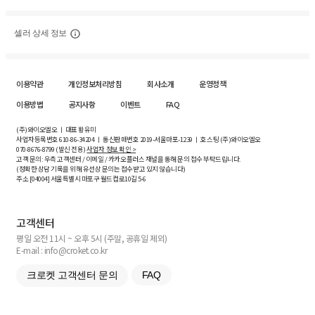
셀러 상세 정보
이용약관
개인정보처리방침
회사소개
운영정책
이용방법
공지사항
이벤트
FAQ
(주)와이오엘오 ㅣ 대표 황유미
사업자등록번호
610-86-34204
ㅣ 통신판매번호 2019-서울마포-1239 ㅣ 호스팅 (주)와이오엘오
070-8676-8799 (발신 전용)
사업자 정보 확인 >
고객 문의: 우측 고객센터 / 이메일 / 카카오플러스 채널을 통해 문의 접수 부탁드립니다.
(정확한 상담 기록을 위해 유선상 문의는 접수받고 있지 않습니다)
주소 [
04004
] 서울특별시 마포구 월드컵로10길
5-6
고객센터
평일 오전 11시 ~ 오후 5시 (주말, 공휴일 제외)
E-mail : info@croket.co.kr
크로켓 고객센터 문의
FAQ