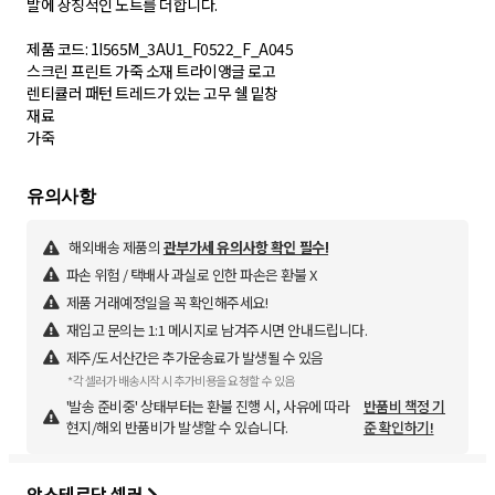
발에 상징적인 노트를 더합니다.
제품 코드: 1I565M_3AU1_F0522_F_A045
스크린 프린트 가죽 소재 트라이앵글 로고
렌티큘러 패턴 트레드가 있는 고무 쉘 밑창
재료
가죽
해외배송 제품의
관부가세 유의사항 확인 필수!
파손 위험 / 택배사 과실로 인한 파손은 환불 X
제품 거래예정일을 꼭 확인해주세요!
재입고 문의는 1:1 메시지로 남겨주시면 안내드립니다.
제주/도서산간은 추가운송료가 발생될 수 있음
*각 셀러가 배송시작 시 추가비용을 요청할 수 있음
'발송 준비중' 상태부터는 환불 진행 시, 사유에 따라
반품비 책정 기
현지/해외 반품비가 발생할 수 있습니다.
준 확인하기!
암스테르담 셀러