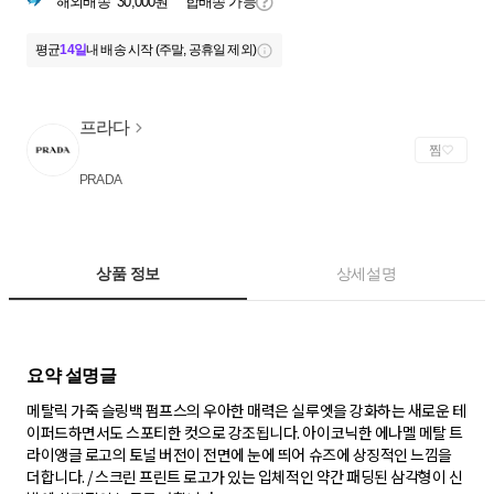
해외배송
30,000원
합배송 가능
평균
14일
내 배송 시작 (주말, 공휴일 제외)
프라다
찜
PRADA
상품 정보
상세설명
메탈릭 가죽 슬링백 펌프스의 우아한 매력은 실루엣을 강화하는 새로운 테
이퍼드하면서도 스포티한 컷으로 강조됩니다. 아이코닉한 에나멜 메탈 트
라이앵글 로고의 토널 버전이 전면에 눈에 띄어 슈즈에 상징적인 느낌을
더합니다. / 스크린 프린트 로고가 있는 입체적인 약간 패딩된 삼각형이 신