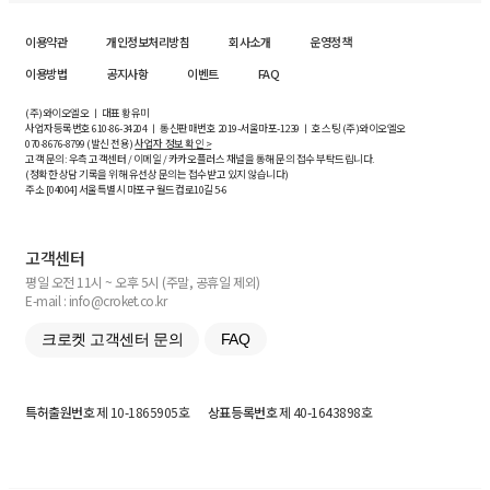
이용약관
개인정보처리방침
회사소개
운영정책
이용방법
공지사항
이벤트
FAQ
(주)와이오엘오 ㅣ 대표 황유미
사업자등록번호
610-86-34204
ㅣ 통신판매번호 2019-서울마포-1239 ㅣ 호스팅 (주)와이오엘오
070-8676-8799 (발신 전용)
사업자 정보 확인 >
고객 문의: 우측 고객센터 / 이메일 / 카카오플러스 채널을 통해 문의 접수 부탁드립니다.
(정확한 상담 기록을 위해 유선상 문의는 접수받고 있지 않습니다)
주소 [
04004
] 서울특별시 마포구 월드컵로10길
5-6
고객센터
평일 오전 11시 ~ 오후 5시 (주말, 공휴일 제외)
E-mail : info@croket.co.kr
크로켓 고객센터 문의
FAQ
특허출원번호
제 10-1865905호
상표등록번호
제 40-1643898호