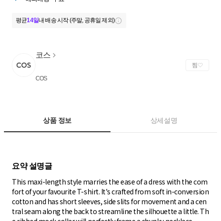
평균
14일
내 배송 시작 (주말, 공휴일 제외)
코스
찜
COS
상품 정보
상세설명
This maxi-length style marries the ease of a dress with the com
fort of your favourite T-shirt. It's crafted from soft in-conversion
cotton and has short sleeves, side slits for movement and a cen
tral seam along the back to streamline the silhouette a little. Th