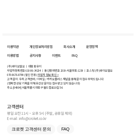
이용약관
개인정보처리방침
회사소개
운영정책
이용방법
공지사항
이벤트
FAQ
(주)와이오엘오 ㅣ 대표 황유미
사업자등록번호
610-86-34204
ㅣ 통신판매번호 2019-서울마포-1239 ㅣ 호스팅 (주)와이오엘오
070-8676-8799 (발신 전용)
사업자 정보 확인 >
고객 문의: 우측 고객센터 / 이메일 / 카카오플러스 채널을 통해 문의 접수 부탁드립니다.
(정확한 상담 기록을 위해 유선상 문의는 접수받고 있지 않습니다)
주소 [
04004
] 서울특별시 마포구 월드컵로10길
5-6
고객센터
평일 오전 11시 ~ 오후 5시 (주말, 공휴일 제외)
E-mail : info@croket.co.kr
크로켓 고객센터 문의
FAQ