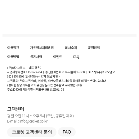
이용약관
개인정보처리방침
회사소개
운영정책
이용방법
공지사항
이벤트
FAQ
(주)와이오엘오 ㅣ 대표 황유미
사업자등록번호
610-86-34204
ㅣ 통신판매번호 2019-서울마포-1239 ㅣ 호스팅 (주)와이오엘오
070-8676-8799 (발신 전용)
사업자 정보 확인 >
고객 문의: 우측 고객센터 / 이메일 / 카카오플러스 채널을 통해 문의 접수 부탁드립니다.
(정확한 상담 기록을 위해 유선상 문의는 접수받고 있지 않습니다)
주소 [
04004
] 서울특별시 마포구 월드컵로10길
5-6
고객센터
평일 오전 11시 ~ 오후 5시 (주말, 공휴일 제외)
E-mail : info@croket.co.kr
크로켓 고객센터 문의
FAQ