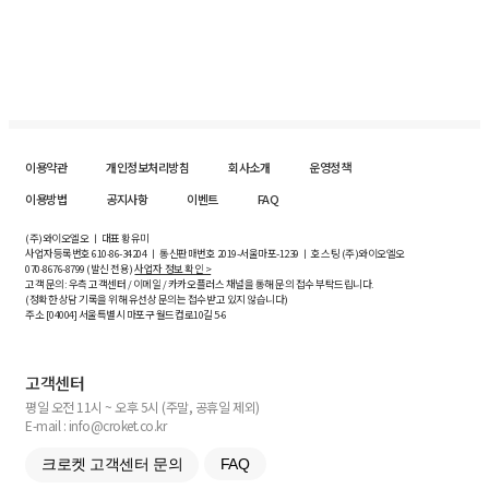
이용약관
개인정보처리방침
회사소개
운영정책
이용방법
공지사항
이벤트
FAQ
(주)와이오엘오 ㅣ 대표 황유미
사업자등록번호
610-86-34204
ㅣ 통신판매번호 2019-서울마포-1239 ㅣ 호스팅 (주)와이오엘오
070-8676-8799 (발신 전용)
사업자 정보 확인 >
고객 문의: 우측 고객센터 / 이메일 / 카카오플러스 채널을 통해 문의 접수 부탁드립니다.
(정확한 상담 기록을 위해 유선상 문의는 접수받고 있지 않습니다)
주소 [
04004
] 서울특별시 마포구 월드컵로10길
5-6
고객센터
평일 오전 11시 ~ 오후 5시 (주말, 공휴일 제외)
E-mail : info@croket.co.kr
크로켓 고객센터 문의
FAQ