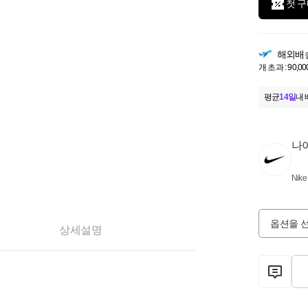
첫 구
해외배
개 초과 : 90,00
평균
14일
내 
나
Nike
옵션을 
상세설명