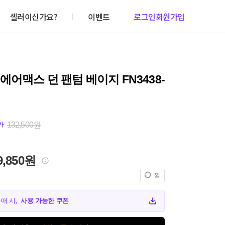
셀러이신가요?
이벤트
로그인
회원가입
에어맥스 던 팬텀 베이지 FN3438-
132,500원
가
9,850원
찜
구매 시,
사용 가능한 쿠폰