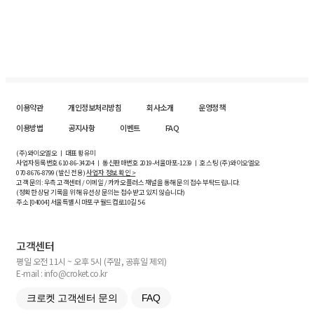
이용약관
개인정보처리방침
회사소개
운영정책
이용방법
공지사항
이벤트
FAQ
(주)와이오엘오 ㅣ 대표 황유미
사업자등록번호
610-86-34204
ㅣ 통신판매번호 2019-서울마포-1239 ㅣ 호스팅 (주)와이오엘오
070-8676-8799 (발신 전용)
사업자 정보 확인 >
고객 문의: 우측 고객센터 / 이메일 / 카카오플러스 채널을 통해 문의 접수 부탁드립니다.
(정확한 상담 기록을 위해 유선상 문의는 접수받고 있지 않습니다)
주소 [
04004
] 서울특별시 마포구 월드컵로10길
5-6
고객센터
평일 오전 11시 ~ 오후 5시 (주말, 공휴일 제외)
E-mail : info@croket.co.kr
크로켓 고객센터 문의
FAQ