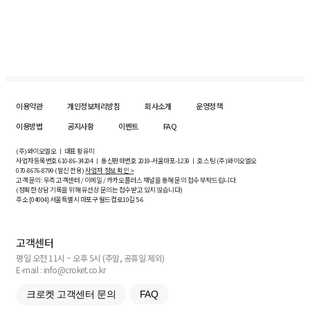
이용약관
개인정보처리방침
회사소개
운영정책
이용방법
공지사항
이벤트
FAQ
(주)와이오엘오 ㅣ 대표 황유미
사업자등록번호
610-86-34204
ㅣ 통신판매번호 2019-서울마포-1239 ㅣ 호스팅 (주)와이오엘오
070-8676-8799 (발신 전용)
사업자 정보 확인 >
고객 문의: 우측 고객센터 / 이메일 / 카카오플러스 채널을 통해 문의 접수 부탁드립니다.
(정확한 상담 기록을 위해 유선상 문의는 접수받고 있지 않습니다)
주소 [
04004
] 서울특별시 마포구 월드컵로10길
5-6
고객센터
평일 오전 11시 ~ 오후 5시 (주말, 공휴일 제외)
E-mail : info@croket.co.kr
크로켓 고객센터 문의
FAQ