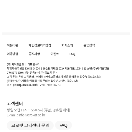
이용약관
개인정보처리방침
회사소개
운영정책
이용방법
공지사항
이벤트
FAQ
(주)와이오엘오 ㅣ 대표 황유미
사업자등록번호
610-86-34204
ㅣ 통신판매번호 2019-서울마포-1239 ㅣ 호스팅 (주)와이오엘오
070-8676-8799 (발신 전용)
사업자 정보 확인 >
고객 문의: 우측 고객센터 / 이메일 / 카카오플러스 채널을 통해 문의 접수 부탁드립니다.
(정확한 상담 기록을 위해 유선상 문의는 접수받고 있지 않습니다)
주소 [
04004
] 서울특별시 마포구 월드컵로10길
5-6
고객센터
평일 오전 11시 ~ 오후 5시 (주말, 공휴일 제외)
E-mail : info@croket.co.kr
크로켓 고객센터 문의
FAQ