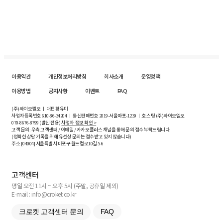
이용약관
개인정보처리방침
회사소개
운영정책
이용방법
공지사항
이벤트
FAQ
(주)와이오엘오 ㅣ 대표 황유미
사업자등록번호
610-86-34204
ㅣ 통신판매번호 2019-서울마포-1239 ㅣ 호스팅 (주)와이오엘오
070-8676-8799 (발신 전용)
사업자 정보 확인 >
고객 문의: 우측 고객센터 / 이메일 / 카카오플러스 채널을 통해 문의 접수 부탁드립니다.
(정확한 상담 기록을 위해 유선상 문의는 접수받고 있지 않습니다)
주소 [
04004
] 서울특별시 마포구 월드컵로10길
5-6
고객센터
평일 오전 11시 ~ 오후 5시 (주말, 공휴일 제외)
E-mail : info@croket.co.kr
크로켓 고객센터 문의
FAQ