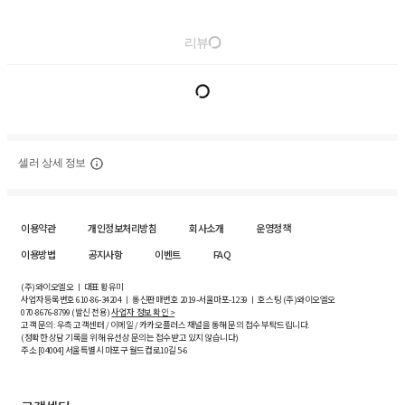
리뷰
셀러 상세 정보
이용약관
개인정보처리방침
회사소개
운영정책
이용방법
공지사항
이벤트
FAQ
(주)와이오엘오 ㅣ 대표 황유미
사업자등록번호
610-86-34204
ㅣ 통신판매번호 2019-서울마포-1239 ㅣ 호스팅 (주)와이오엘오
070-8676-8799 (발신 전용)
사업자 정보 확인 >
고객 문의: 우측 고객센터 / 이메일 / 카카오플러스 채널을 통해 문의 접수 부탁드립니다.
(정확한 상담 기록을 위해 유선상 문의는 접수받고 있지 않습니다)
주소 [
04004
] 서울특별시 마포구 월드컵로10길
5-6