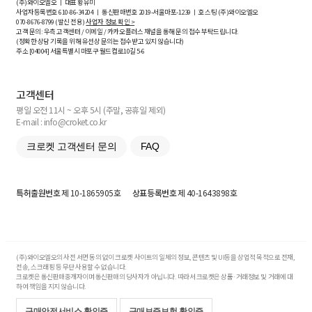
(주)와이오엘오 ㅣ 대표 황유미
사업자등록번호
610-86-34204
ㅣ 통신판매번호 2019-서울마포-1239 ㅣ 호스팅 (주)와이오엘오
070-8676-8799 (발신 전용)
사업자 정보 확인 >
고객 문의: 우측 고객센터 / 이메일 / 카카오플러스 채널을 통해 문의 접수 부탁드립니다.
(정확한 상담 기록을 위해 유선상 문의는 접수받고 있지 않습니다)
주소 [
04004
] 서울특별시 마포구 월드컵로10길
5-6
고객센터
평일 오전 11시 ~ 오후 5시 (주말, 공휴일 제외)
E-mail : info@croket.co.kr
크로켓 고객센터 문의
FAQ
특허출원번호
제 10-1865905호
상표등록번호
제 40-1643898호
(주)와이오엘오의 사전 서면 동의 없이 크로켓 사이트의 일체의 정보, 콘텐츠 및 UI등을 상업적 목적으로 전재,
전송, 스크래핑 등 무단 사용할 수 없습니다.
크로켓은 통신판매중개자이며 통신판매의 당사자가 아닙니다. 따라서 크로켓은 상품·거래정보 및 거래에 대
하여 책임을 지지 않습니다.
구매안전서비스 확인증
구매보증보험 확인증