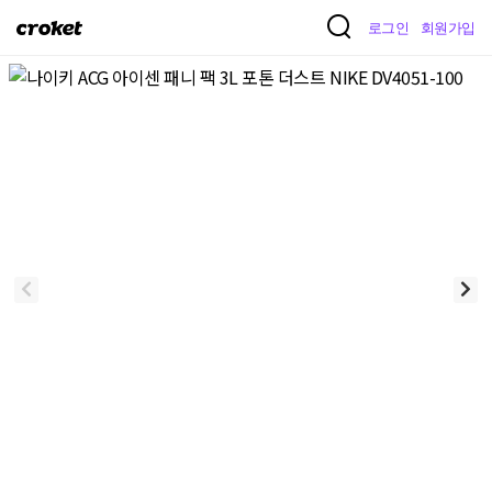
크
로그인
회원가입
로
켓