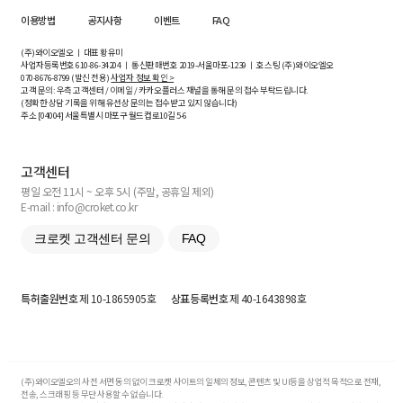
이용방법
공지사항
이벤트
FAQ
(주)와이오엘오 ㅣ 대표 황유미
사업자등록번호
610-86-34204
ㅣ 통신판매번호 2019-서울마포-1239 ㅣ 호스팅 (주)와이오엘오
070-8676-8799 (발신 전용)
사업자 정보 확인 >
고객 문의: 우측 고객센터 / 이메일 / 카카오플러스 채널을 통해 문의 접수 부탁드립니다.
(정확한 상담 기록을 위해 유선상 문의는 접수받고 있지 않습니다)
주소 [
04004
] 서울특별시 마포구 월드컵로10길
5-6
고객센터
평일 오전 11시 ~ 오후 5시 (주말, 공휴일 제외)
E-mail : info@croket.co.kr
크로켓 고객센터 문의
FAQ
특허출원번호
제 10-1865905호
상표등록번호
제 40-1643898호
(주)와이오엘오의 사전 서면 동의 없이 크로켓 사이트의 일체의 정보, 콘텐츠 및 UI등을 상업적 목적으로 전재,
전송, 스크래핑 등 무단 사용할 수 없습니다.