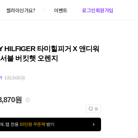
셀러이신가요?
이벤트
로그인
회원가입
Y HILFIGER 타미힐피거 X 앤디워
버서블 버킷햇 오렌지
131,500원
가
8,870원
찜
매, 앱 전용
10만원 쿠폰팩
받기