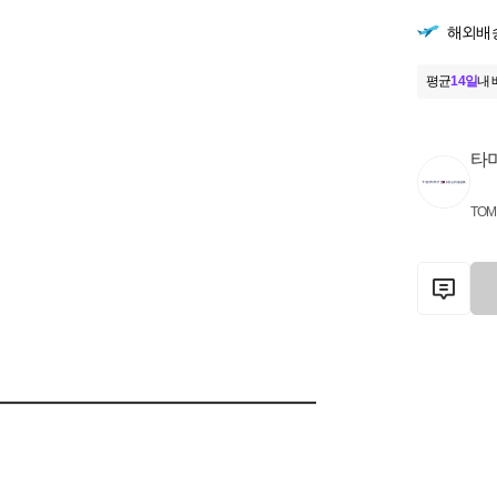
해외배
평균
14일
내 
타
TOM