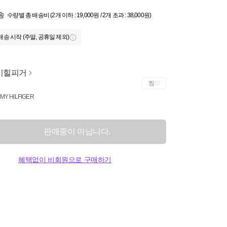
송
수량별 총 배송비 (2개 이하 : 19,000원 / 2개 초과 : 38,000원)
배송 시작 (주말, 공휴일 제외)
미힐피거
찜
MY HILFIGER
판매중이 아닙니다.
혜택없이 비회원으로 구매하기