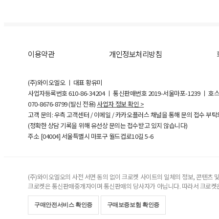
이용약관
개인정보처리방침
(주)와이오엘오 ㅣ 대표 황유미
사업자등록번호
610-86-34204
ㅣ 통신판매번호 2019-서울마포-1239 ㅣ 호
070-8676-8799 (발신 전용)
사업자 정보 확인 >
고객 문의: 우측 고객센터 / 이메일 / 카카오플러스 채널을 통해 문의 접수 부
(정확한 상담 기록을 위해 유선상 문의는 접수받고 있지 않습니다)
주소 [
04004
] 서울특별시 마포구 월드컵로10길
5-6
(주)와이오엘오의 사전 서면 동의 없이 크로켓 사이트의 일체의 정보, 콘텐츠 및 
크로켓은 통신판매중개자이며 통신판매의 당사자가 아닙니다. 따라서 크로켓은
구매안전서비스 확인증
구매보증보험 확인증