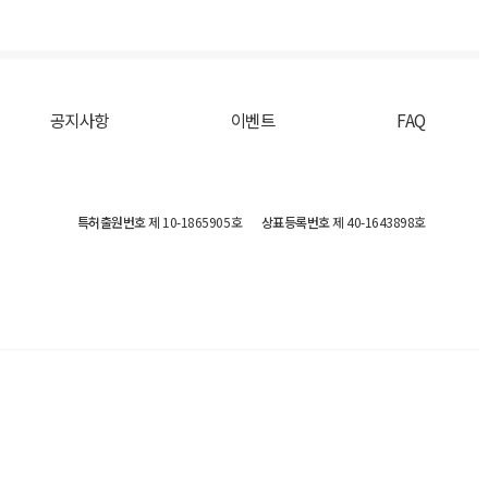
공지사항
이벤트
FAQ
특허출원번호
제 10-1865905호
상표등록번호
제 40-1643898호