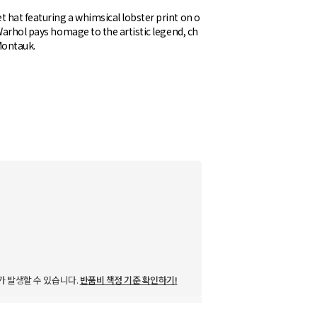
 hat featuring a whimsical lobster print on o
Warhol pays homage to the artistic legend, ch
Montauk.
가 발생할 수 있습니다.
반품비 책정 기준 확인하기!