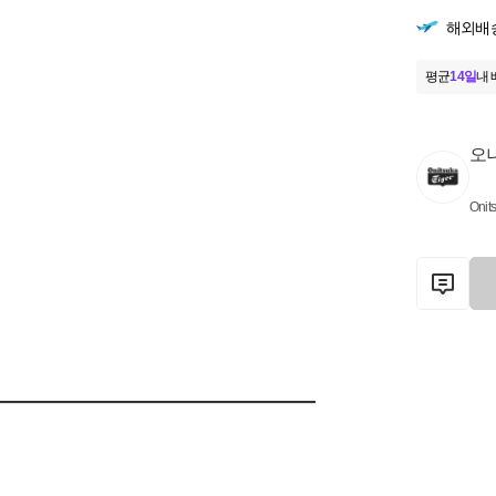
해외배
평균
14일
내 
오
Onit