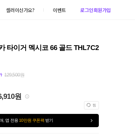
셀러이신가요?
이벤트
로그인
회원가입
 타이거 멕시코 66 골드 THL7C2
129,500원
가
6,910원
찜
매, 앱 전용
10만원 쿠폰팩
받기