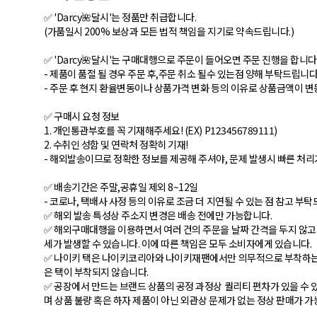
✅ 'Darcy🌺달시'는 정품만 취급합니다.
(가품일시 200% 보상과 모든 법적 책임을 지기로 약속드립니다.)
✅ 'Darcy🌺달시'는 구매대행으로 주문이 들어오면 주문 진행을 합니다
- 제품이 품절 될 경우 주문 후,주문 취소 될수 있는점 양해 부탁드립니다
- 주문 후 현지 환율변동이나 상품가격 변화 등의 이유로 상품금액이 변
✅ 구매시 요청 정보
1. 개인통관부호를 꼭 기재해주세요! (EX) P123456789111)
2. 수취인 성함 및 연락처 정확히 기재!
- 해외발송이므로 정확한 정보를 제공해 주셔야, 문제 발생시 빠른 처리
✅ 배송기간은 주말,공휴일 제외 8~12일
- 코로나, 택배사 사정 등의 이유로 조금 더 지연될 수 있는 점 참고 부
✅ 해외 발송 특성상 주소지 변경은 배송 전에만 가능합니다.
✅ 해외구매대행을 이용하면서 여러 건의 주문을 날짜 간격을 두지 않고 
세가 발생할 수 있습니다. 이에 따른 책임은 모두 소비자에게 있습니다.
✅ 나이키 택은 나이키코리아와 나이키재팬에서만 의무적으로 부착하는 
은 택이 부착되지 않습니다.
✅ 공장에서 만드는 브랜드 상품의 공정 과정상 퀄리티 편차가 있을 수 있
며 상품 불량 혹은 하자 제품이 아닌 외관상 문제가 없는 정상 판매가 