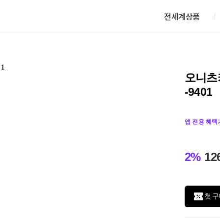
전세계상품
오니츠카
-9401
앱 전용 혜택
2%
12
첫 구