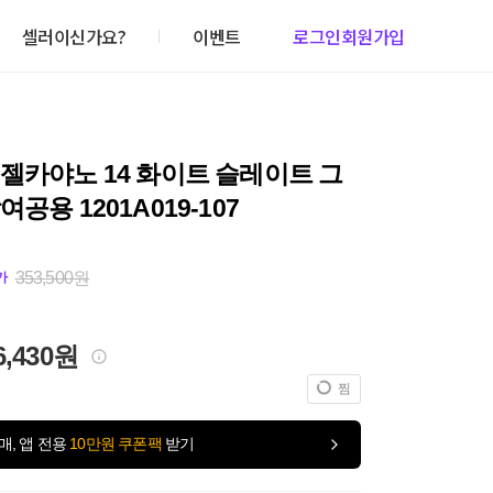
셀러이신가요?
이벤트
로그인
회원가입
젤카야노 14 화이트 슬레이트 그
여공용 1201A019-107
353,500원
가
6,430원
찜
매, 앱 전용
10만원 쿠폰팩
받기