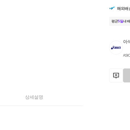
해외배
평균
5일
내 배
아
ASI
상세설명