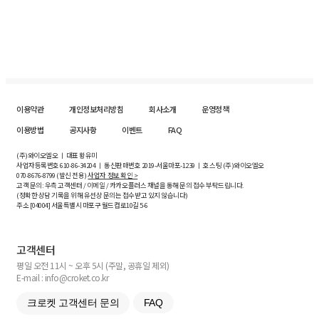
이용약관
개인정보처리방침
회사소개
운영정책
이용방법
공지사항
이벤트
FAQ
(주)와이오엘오 ㅣ 대표 황유미
사업자등록번호
610-86-34204
ㅣ 통신판매번호 2019-서울마포-1239 ㅣ 호스팅 (주)와이오엘오
070-8676-8799 (발신 전용)
사업자 정보 확인 >
고객 문의: 우측 고객센터 / 이메일 / 카카오플러스 채널을 통해 문의 접수 부탁드립니다.
(정확한 상담 기록을 위해 유선상 문의는 접수받고 있지 않습니다)
주소 [
04004
] 서울특별시 마포구 월드컵로10길
5-6
고객센터
평일 오전 11시 ~ 오후 5시 (주말, 공휴일 제외)
E-mail : info@croket.co.kr
크로켓 고객센터 문의
FAQ