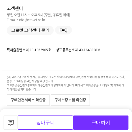
고객센터
평일 오전 11시 ~ 오후 5시 (주말, 공휴일 제외)
E-mail : info@croket.co.kr
크로켓 고객센터 문의
FAQ
특허출원번호
제 10-1865905호
상표등록번호
제 40-1643898호
(주)와이오엘오의 사전 서면 동의 없이 크로켓 사이트의 일체의 정보, 콘텐츠 및 UI등을 상업적 목적으로 전재,
전송, 스크래핑 등 무단 사용할 수 없습니다.
크로켓은 통신판매중개자이며 통신판매의 당사자가 아닙니다. 따라서 크로켓은 상품·거래정보 및 거래에 대
하여 책임을 지지 않습니다.
구매안전서비스 확인증
구매보증보험 확인증
Copyright© 2017-2026 YOLO Co, Ltd. All rights reserved.
장바구니
구매하기