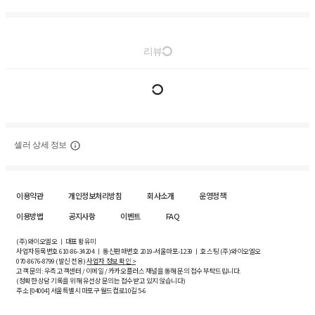
리뷰
셀러 상세 정보
이용약관
개인정보처리방침
회사소개
운영정책
이용방법
공지사항
이벤트
FAQ
(주)와이오엘오 ㅣ 대표 황유미
사업자등록번호
610-86-34204
ㅣ 통신판매번호 2019-서울마포-1239 ㅣ 호스팅 (주)와이오엘오
070-8676-8799 (발신 전용)
사업자 정보 확인 >
고객 문의: 우측 고객센터 / 이메일 / 카카오플러스 채널을 통해 문의 접수 부탁드립니다.
(정확한 상담 기록을 위해 유선상 문의는 접수받고 있지 않습니다)
주소 [
04004
] 서울특별시 마포구 월드컵로10길
5-6