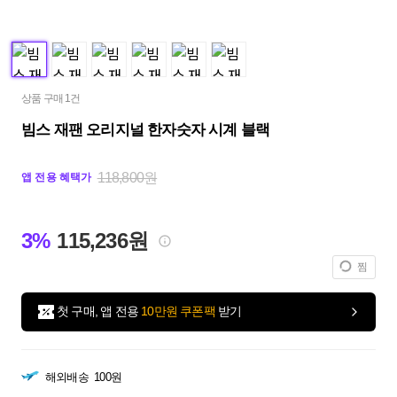
상품 구매 1건
빔스 재팬 오리지널 한자숫자 시계 블랙
118,800원
앱 전용 혜택가
3%
115,236원
찜
첫 구매, 앱 전용
10만원 쿠폰팩
받기
해외배송
100원