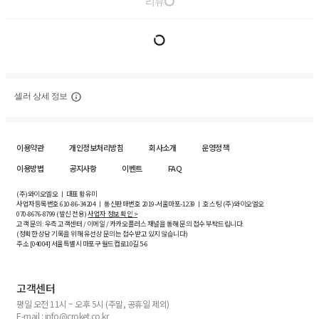
리뷰
셀러 상세 정보
이용약관
개인정보처리방침
회사소개
운영정책
이용방법
공지사항
이벤트
FAQ
(주)와이오엘오 ㅣ 대표 황유미
사업자등록번호
610-86-34204
ㅣ 통신판매번호 2019-서울마포-1239 ㅣ 호스팅 (주)와이오엘오
070-8676-8799 (발신 전용)
사업자 정보 확인 >
고객 문의: 우측 고객센터 / 이메일 / 카카오플러스 채널을 통해 문의 접수 부탁드립니다.
(정확한 상담 기록을 위해 유선상 문의는 접수받고 있지 않습니다)
주소 [
04004
] 서울특별시 마포구 월드컵로10길
5-6
고객센터
평일 오전 11시 ~ 오후 5시 (주말, 공휴일 제외)
E-mail : info@croket.co.kr