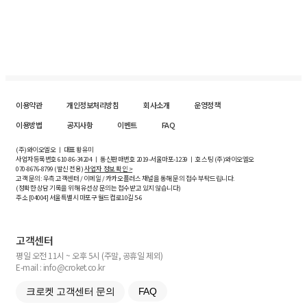
이용약관
개인정보처리방침
회사소개
운영정책
이용방법
공지사항
이벤트
FAQ
(주)와이오엘오 ㅣ 대표 황유미
사업자등록번호
610-86-34204
ㅣ 통신판매번호 2019-서울마포-1239 ㅣ 호스팅 (주)와이오엘오
070-8676-8799 (발신 전용)
사업자 정보 확인 >
고객 문의: 우측 고객센터 / 이메일 / 카카오플러스 채널을 통해 문의 접수 부탁드립니다.
(정확한 상담 기록을 위해 유선상 문의는 접수받고 있지 않습니다)
주소 [
04004
] 서울특별시 마포구 월드컵로10길
5-6
고객센터
평일 오전 11시 ~ 오후 5시 (주말, 공휴일 제외)
E-mail : info@croket.co.kr
크로켓 고객센터 문의
FAQ