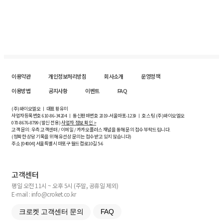
이용약관
개인정보처리방침
회사소개
운영정책
이용방법
공지사항
이벤트
FAQ
(주)와이오엘오 ㅣ 대표 황유미
사업자등록번호
610-86-34204
ㅣ 통신판매번호 2019-서울마포-1239 ㅣ 호스팅 (주)와이오엘오
070-8676-8799 (발신 전용)
사업자 정보 확인 >
고객 문의: 우측 고객센터 / 이메일 / 카카오플러스 채널을 통해 문의 접수 부탁드립니다.
(정확한 상담 기록을 위해 유선상 문의는 접수받고 있지 않습니다)
주소 [
04004
] 서울특별시 마포구 월드컵로10길
5-6
고객센터
평일 오전 11시 ~ 오후 5시 (주말, 공휴일 제외)
E-mail : info@croket.co.kr
크로켓 고객센터 문의
FAQ