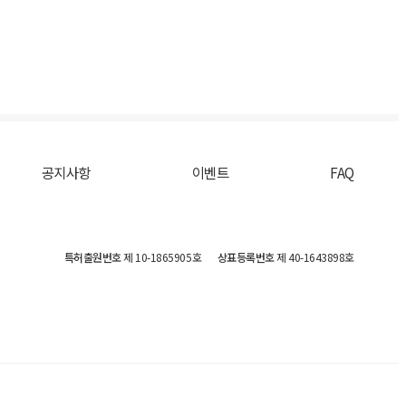
공지사항
이벤트
FAQ
특허출원번호
제 10-1865905호
상표등록번호
제 40-1643898호