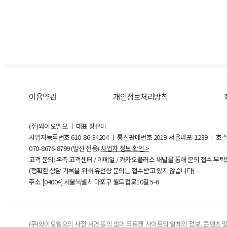
이용약관
개인정보처리방침
(주)와이오엘오 ㅣ 대표 황유미
사업자등록번호
610-86-34204
ㅣ 통신판매번호 2019-서울마포-1239 ㅣ 호
070-8676-8799 (발신 전용)
사업자 정보 확인 >
고객 문의: 우측 고객센터 / 이메일 / 카카오플러스 채널을 통해 문의 접수 부
(정확한 상담 기록을 위해 유선상 문의는 접수받고 있지 않습니다)
주소 [
04004
] 서울특별시 마포구 월드컵로10길
5-6
(주)와이오엘오의 사전 서면 동의 없이 크로켓 사이트의 일체의 정보, 콘텐츠 및 