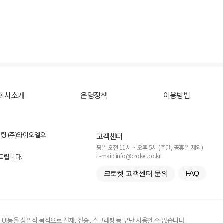
회사소개
운영정책
이용방법
스팅 (주)와이오엘오
고객센터
평일 오전 11시 ~ 오후 5시 (주말, 공휴일 제외)
E-mail : info@croket.co.kr
탁드립니다.
크로켓 고객센터 문의
FAQ
UI등을 상업적 목적으로 전재, 전송, 스크래핑 등 무단 사용할 수 없습니다.