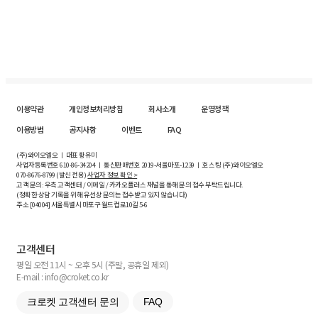
이용약관
개인정보처리방침
회사소개
운영정책
이용방법
공지사항
이벤트
FAQ
(주)와이오엘오 ㅣ 대표 황유미
사업자등록번호
610-86-34204
ㅣ 통신판매번호 2019-서울마포-1239 ㅣ 호스팅 (주)와이오엘오
070-8676-8799 (발신 전용)
사업자 정보 확인 >
고객 문의: 우측 고객센터 / 이메일 / 카카오플러스 채널을 통해 문의 접수 부탁드립니다.
(정확한 상담 기록을 위해 유선상 문의는 접수받고 있지 않습니다)
주소 [
04004
] 서울특별시 마포구 월드컵로10길
5-6
고객센터
평일 오전 11시 ~ 오후 5시 (주말, 공휴일 제외)
E-mail : info@croket.co.kr
크로켓 고객센터 문의
FAQ