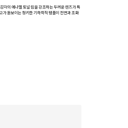
감각의 에나멜 토널 림을 강조하는 두꺼운 렌즈가 특
고가 돋보이는 청키한 기하학적 템플이 전면과 조화