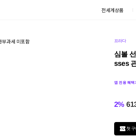
전세계상품
프라다
심볼 선글
sses
앱 전용 혜택
2%
61
첫 구