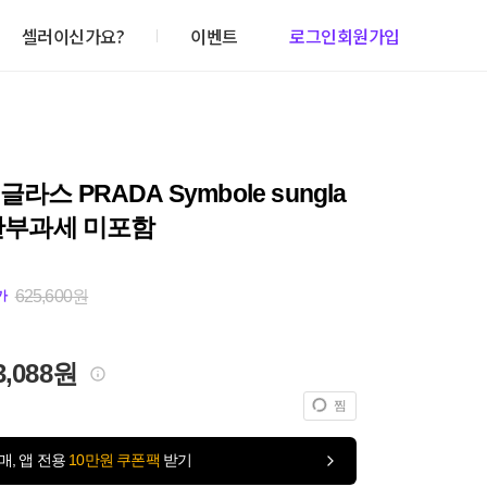
셀러이신가요?
이벤트
로그인
회원가입
라스 PRADA Symbole sungla
 관부과세 미포함
625,600원
가
3,088원
찜
매, 앱 전용
10만원 쿠폰팩
받기