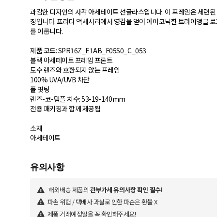
과감한 디자인의 사각 아세테이트 선글라스입니다. 이 프레임은 세련된 
징입니다. 프라다 액세서리에서 영감을 얻어 아이코닉한 트라이앵글 로
를 이룹니다.
제품 코드: SPR16Z_E1AB_F05S0_C_053
블랙 아세테이트 프레임 프론트
도수 렌즈와 호환되지 않는 프레임
100% UVA/UVB 차단
풀 핏팅
렌즈-코-템플 치수: 53-19-140mm
전용 패키징과 함께 제공됨
소재
아세테이트
해외배송 제품의
관부가세 유의사항 확인 필수!
파손 위험 / 택배사 과실로 인한 파손은 환불 X
제품 거래예정일을 꼭 확인해주세요!