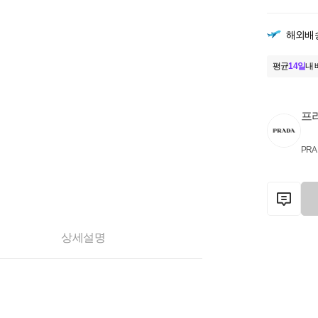
해외배
평균
14일
내 
프
PRA
상세설명