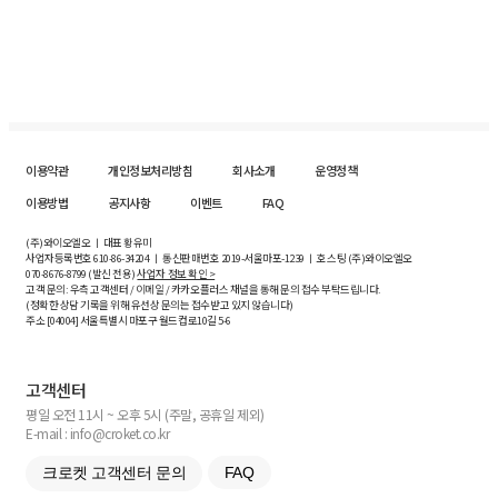
이용약관
개인정보처리방침
회사소개
운영정책
이용방법
공지사항
이벤트
FAQ
(주)와이오엘오 ㅣ 대표 황유미
사업자등록번호
610-86-34204
ㅣ 통신판매번호 2019-서울마포-1239 ㅣ 호스팅 (주)와이오엘오
070-8676-8799 (발신 전용)
사업자 정보 확인 >
고객 문의: 우측 고객센터 / 이메일 / 카카오플러스 채널을 통해 문의 접수 부탁드립니다.
(정확한 상담 기록을 위해 유선상 문의는 접수받고 있지 않습니다)
주소 [
04004
] 서울특별시 마포구 월드컵로10길
5-6
고객센터
평일 오전 11시 ~ 오후 5시 (주말, 공휴일 제외)
E-mail : info@croket.co.kr
크로켓 고객센터 문의
FAQ