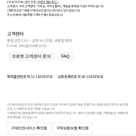
070-8676-8799 (발신 전용)
사업자 정보 확인 >
고객 문의: 우측 고객센터 / 이메일 / 카카오플러스 채널을 통해 문의 접수 부탁드립니다.
(정확한 상담 기록을 위해 유선상 문의는 접수받고 있지 않습니다)
주소 [
04004
] 서울특별시 마포구 월드컵로10길
5-6
고객센터
평일 오전 11시 ~ 오후 5시 (주말, 공휴일 제외)
E-mail : info@croket.co.kr
크로켓 고객센터 문의
FAQ
특허출원번호
제 10-1865905호
상표등록번호
제 40-1643898호
(주)와이오엘오의 사전 서면 동의 없이 크로켓 사이트의 일체의 정보, 콘텐츠 및 UI등을 상업적 목적으로 전재,
전송, 스크래핑 등 무단 사용할 수 없습니다.
크로켓은 통신판매중개자이며 통신판매의 당사자가 아닙니다. 따라서 크로켓은 상품·거래정보 및 거래에 대
하여 책임을 지지 않습니다.
구매안전서비스 확인증
구매보증보험 확인증