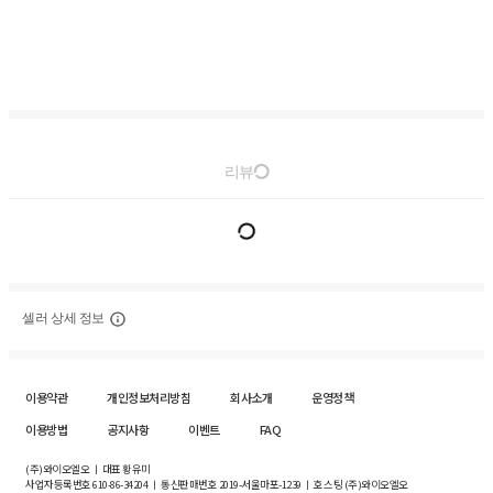
리뷰
셀러 상세 정보
이용약관
개인정보처리방침
회사소개
운영정책
이용방법
공지사항
이벤트
FAQ
(주)와이오엘오 ㅣ 대표 황유미
사업자등록번호
610-86-34204
ㅣ 통신판매번호 2019-서울마포-1239 ㅣ 호스팅 (주)와이오엘오