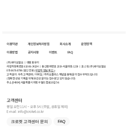
이용약관
개인정보처리방침
회사소개
운영정책
이용방법
공지사항
이벤트
FAQ
(주)와이오엘오 ㅣ 대표 황유미
사업자등록번호
610-86-34204
ㅣ 통신판매번호 2019-서울마포-1239 ㅣ 호스팅 (주)와이오엘오
070-8676-8799 (발신 전용)
사업자 정보 확인 >
고객 문의: 우측 고객센터 / 이메일 / 카카오플러스 채널을 통해 문의 접수 부탁드립니다.
(정확한 상담 기록을 위해 유선상 문의는 접수받고 있지 않습니다)
주소 [
04004
] 서울특별시 마포구 월드컵로10길
5-6
고객센터
평일 오전 11시 ~ 오후 5시 (주말, 공휴일 제외)
E-mail : info@croket.co.kr
크로켓 고객센터 문의
FAQ