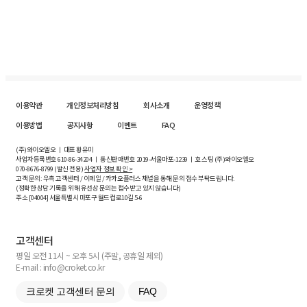
이용약관
개인정보처리방침
회사소개
운영정책
이용방법
공지사항
이벤트
FAQ
(주)와이오엘오 ㅣ 대표 황유미
사업자등록번호
610-86-34204
ㅣ 통신판매번호 2019-서울마포-1239 ㅣ 호스팅 (주)와이오엘오
070-8676-8799 (발신 전용)
사업자 정보 확인 >
고객 문의: 우측 고객센터 / 이메일 / 카카오플러스 채널을 통해 문의 접수 부탁드립니다.
(정확한 상담 기록을 위해 유선상 문의는 접수받고 있지 않습니다)
주소 [
04004
] 서울특별시 마포구 월드컵로10길
5-6
고객센터
평일 오전 11시 ~ 오후 5시 (주말, 공휴일 제외)
E-mail : info@croket.co.kr
크로켓 고객센터 문의
FAQ