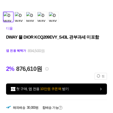
디올
DWAY 뮬 DIOR KCQ209EVY_S43L 관부과세 미포함
894,500원
앱 전용 혜택가
2%
876,610원
찜
첫 구매, 앱 전용
10만원 쿠폰팩
받기
해외배송
30,000원
합배송 가능