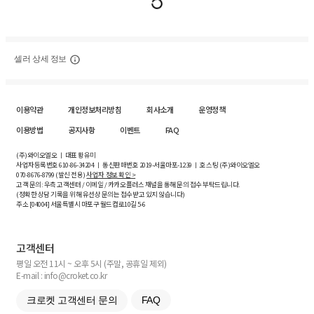
셀러 상세 정보
이용약관
개인정보처리방침
회사소개
운영정책
이용방법
공지사항
이벤트
FAQ
(주)와이오엘오 ㅣ 대표 황유미
사업자등록번호
610-86-34204
ㅣ 통신판매번호 2019-서울마포-1239 ㅣ 호스팅 (주)와이오엘오
070-8676-8799 (발신 전용)
사업자 정보 확인 >
고객 문의: 우측 고객센터 / 이메일 / 카카오플러스 채널을 통해 문의 접수 부탁드립니다.
(정확한 상담 기록을 위해 유선상 문의는 접수받고 있지 않습니다)
주소 [
04004
] 서울특별시 마포구 월드컵로10길
5-6
고객센터
평일 오전 11시 ~ 오후 5시 (주말, 공휴일 제외)
E-mail : info@croket.co.kr
크로켓 고객센터 문의
FAQ